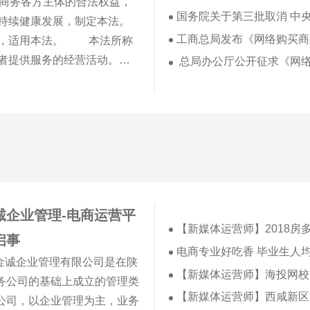
商务各方主体的合法权益，
国务院关于第三批取消 中央指定
持续健康发展，制定本法。
工商总局发布《网络购买商品
，适用本法。 本法所称
者提供服务的经营活动。
总局办公厅公开征求《网络药品经营监
定的，适用其规定。金融类
节目、出版以及文化产品等
鼓励发展电子商务新业态，
，推进电子商务诚信体系建
分发挥电子商务在推动高质
开放型经济方面的重要作
诚企业管理-电商运营平
【新媒体运营师】2018房
启事
电商专业好吃香 毕业生人
金诚企业管理有限公司是在陕
【新媒体运营师】海投网校
务公司的基础上成立的管理类
【新媒体运营师】西咸新区大秦职业技
公司，以企业管理为主，业务